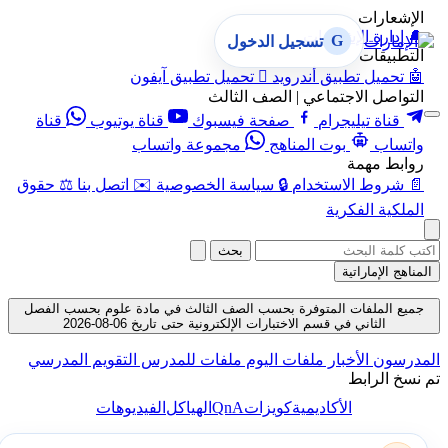
الإشعارات
🔔
إدارة الإشعارات
G
تسجيل الدخول
التطبيقات
🤖
تحميل تطبيق أندرويد

تحميل تطبيق آيفون
التواصل الاجتماعي | الصف الثالث
قناة تيليجرام
صفحة فيسبوك
قناة يوتيوب
قناة
واتساب
بوت المناهج
مجموعة واتساب
روابط مهمة
📄
شروط الاستخدام
🔒
سياسة الخصوصية
✉️
اتصل بنا
⚖️
حقوق
الملكية الفكرية
بحث
المناهج الإماراتية
جميع الملفات المتوفرة بحسب الصف الثالث في مادة علوم بحسب الفصل
الثاني في قسم الاختبارات الإلكترونية حتى تاريخ 06-08-2026
المدرسون
الأخبار
ملفات اليوم
ملفات للمدرس
التقويم المدرسي
تم نسخ الرابط
QnA
الأكاديمية
كويزات
الهياكل
الفيديوهات