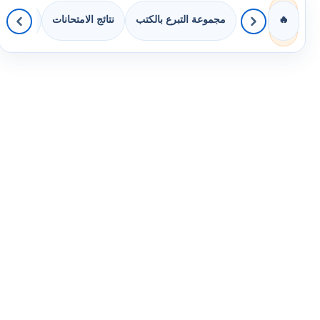
مجموعة التبرع بالكتب
نتائج الامتحانات
كويزات 
🔥