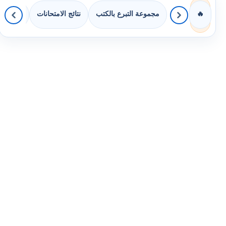
مجموعة التبرع بالكتب
نتائج الامتحانات
كويزات 
🔥