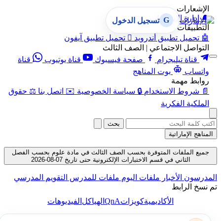
الإشعارات
🔔
إدارة الإشعارات
G
تسجيل الدخول
التطبيقات
🤖
تحميل تطبيق أندرويد

تحميل تطبيق آيفون
التواصل الاجتماعي | الصف الثالث
قناة تيليجرام
صفحة فيسبوك
قناة يوتيوب
قناة
واتساب
بوت المناهج
روابط مهمة
📄
شروط الاستخدام
🔒
سياسة الخصوصية
✉️
اتصل بنا
⚖️
حقوق
الملكية الفكرية
بحث
المناهج الإماراتية
جميع الملفات المتوفرة بحسب الصف الثالث في مادة علوم بحسب الفصل
الثاني في قسم الاختبارات الإلكترونية حتى تاريخ 07-08-2026
المدرسون
الأخبار
ملفات اليوم
ملفات للمدرس
التقويم المدرسي
تم نسخ الرابط
QnA
الأكاديمية
كويزات
الهياكل
الفيديوهات