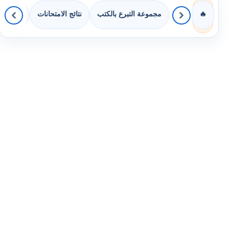
مجموعة التبرع بالكتب
نتائج الامتحانات
كويزات 
🔥