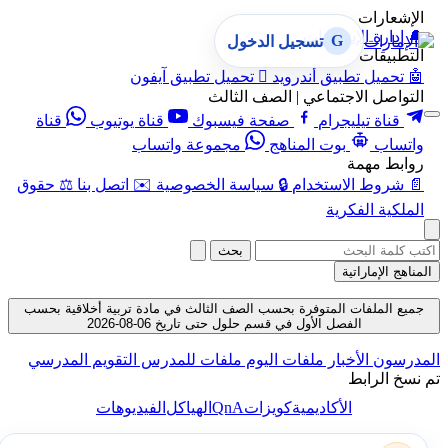
الإشعارات
🔔
إدارة الإشعارات
G
تسجيل الدخول
التطبيقات
🤖
تحميل تطبيق أندرويد

تحميل تطبيق آيفون
التواصل الاجتماعي | الصف الثالث
قناة تيليجرام
صفحة فيسبوك
قناة يوتيوب
قناة
واتساب
بوت المناهج
مجموعة واتساب
روابط مهمة
📄
شروط الاستخدام
🔒
سياسة الخصوصية
✉️
اتصل بنا
⚖️
حقوق
الملكية الفكرية
بحث
المناهج الإماراتية
جميع الملفات المتوفرة بحسب الصف الثالث في مادة تربية أخلاقية بحسب
الفصل الأول في قسم حلول حتى تاريخ 06-08-2026
المدرسون
الأخبار
ملفات اليوم
ملفات للمدرس
التقويم المدرسي
تم نسخ الرابط
QnA
الأكاديمية
كويزات
الهياكل
الفيديوهات