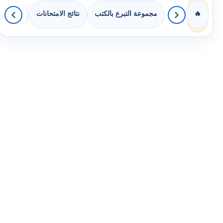
مجموعة التبرع بالكتب
نتائج الامتحانات
كويزات 
🔥