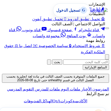
الإشعارات
🔔
إدارة الإشعارات
G
تسجيل الدخول
التطبيقات
🤖
تحميل تطبيق أندرويد

تحميل تطبيق آيفون
التواصل الاجتماعي | الصف الثالث
قناة تيليجرام
صفحة فيسبوك
قناة يوتيوب
قناة
واتساب
بوت المناهج
مجموعة واتساب
روابط مهمة
📄
شروط الاستخدام
🔒
سياسة الخصوصية
✉️
اتصل بنا
⚖️
حقوق
الملكية الفكرية
بحث
المناهج الإماراتية
جميع الملفات المتوفرة بحسب الصف الثالث في مادة لغة انجليزية بحسب
الفصل الثالث في قسم unhealthy حتى تاريخ 08-08-2026
المدرسون
الأخبار
ملفات اليوم
ملفات للمدرس
التقويم المدرسي
تم نسخ الرابط
QnA
الأكاديمية
كويزات
الهياكل
الفيديوهات