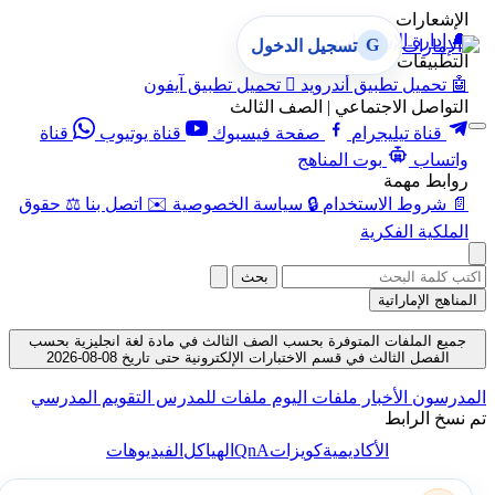
الإشعارات
🔔
إدارة الإشعارات
G
تسجيل الدخول
التطبيقات
🤖
تحميل تطبيق أندرويد

تحميل تطبيق آيفون
التواصل الاجتماعي | الصف الثالث
قناة تيليجرام
صفحة فيسبوك
قناة يوتيوب
قناة
واتساب
بوت المناهج
روابط مهمة
📄
شروط الاستخدام
🔒
سياسة الخصوصية
✉️
اتصل بنا
⚖️
حقوق
الملكية الفكرية
بحث
المناهج الإماراتية
جميع الملفات المتوفرة بحسب الصف الثالث في مادة لغة انجليزية بحسب
الفصل الثالث في قسم الاختبارات الإلكترونية حتى تاريخ 08-08-2026
المدرسون
الأخبار
ملفات اليوم
ملفات للمدرس
التقويم المدرسي
تم نسخ الرابط
QnA
الأكاديمية
كويزات
الهياكل
الفيديوهات