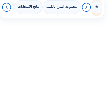
مجموعة التبرع بالكتب
نتائج الامتحانات
كويزات 
🔥