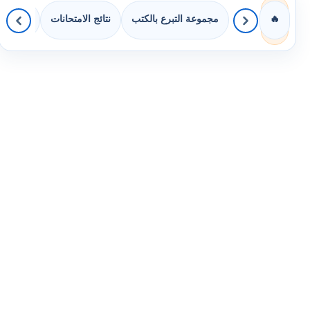
مجموعة التبرع بالكتب
نتائج الامتحانات
كويزات 
🔥