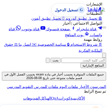
الإشعارات
🔔
إدارة الإشعارات
G
تسجيل الدخول
التطبيقات
🤖
تحميل تطبيق أندرويد

تحميل تطبيق آيفون
التواصل الاجتماعي | أخبار
قناة تيليجرام
صفحة فيسبوك
قناة يوتيوب
قناة
واتساب
بوت المناهج
روابط مهمة
📄
شروط الاستخدام
🔒
سياسة الخصوصية
✉️
اتصل بنا
⚖️
حقوق
الملكية الفكرية
بحث
المناهج الإماراتية
جميع الملفات المتوفرة بحسب أخبار في مادة exam بحسب الفصل الأول في
قسم ملفات متنوعة حتى تاريخ 08-08-2026
المدرسون
الأخبار
ملفات اليوم
ملفات للمدرس
التقويم المدرسي
تم نسخ الرابط
QnA
الأكاديمية
كويزات
الهياكل
الفيديوهات