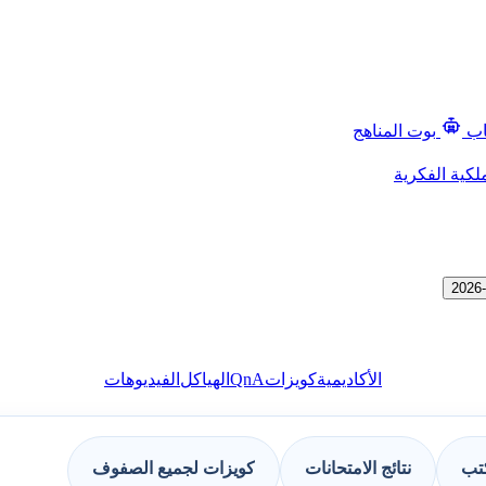
اب
بوت المناهج
لكية الفكرية
QnA
الأكاديمية
كويزات
الهياكل
الفيديوهات
كتب
نتائج الامتحانات
كويزات لجميع الصفوف