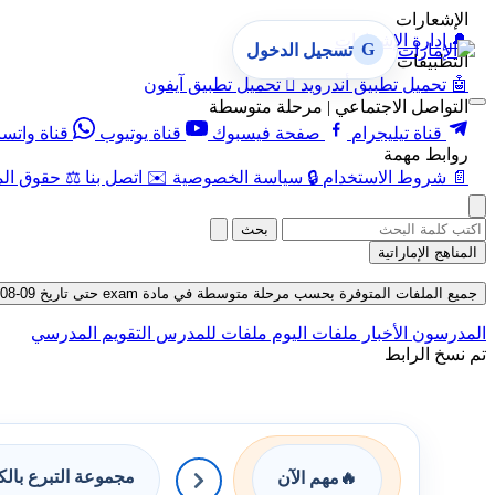
الإشعارات
🔔
إدارة الإشعارات
G
تسجيل الدخول
التطبيقات
🤖
تحميل تطبيق أندرويد

تحميل تطبيق آيفون
التواصل الاجتماعي | مرحلة متوسطة
قناة تيليجرام
صفحة فيسبوك
قناة يوتيوب
قناة واتس
روابط مهمة
📄
شروط الاستخدام
🔒
سياسة الخصوصية
✉️
اتصل بنا
⚖️
حقوق الم
بحث
المناهج الإماراتية
جميع الملفات المتوفرة بحسب مرحلة متوسطة في مادة exam حتى تاريخ 09-08-2026
المدرسون
الأخبار
ملفات اليوم
ملفات للمدرس
التقويم المدرسي
تم نسخ الرابط
مجموعة التبرع بال
🔥
مهم الآن