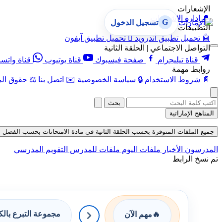
الإشعارات
🔔
إدارة الإشعارات
G
تسجيل الدخول
التطبيقات
🤖
تحميل تطبيق أندرويد

تحميل تطبيق آيفون
التواصل الاجتماعي | الحلقة الثانية
قناة تيليجرام
صفحة فيسبوك
قناة يوتيوب
قناة واتس
روابط مهمة
📄
شروط الاستخدام
🔒
سياسة الخصوصية
✉️
اتصل بنا
⚖️
حقوق الم
بحث
المناهج الإماراتية
جميع الملفات المتوفرة بحسب الحلقة الثانية في مادة الامتحانات بحسب الفصل الثالث 
المدرسون
الأخبار
ملفات اليوم
ملفات للمدرس
التقويم المدرسي
تم نسخ الرابط
مجموعة التبرع بال
🔥
مهم الآن