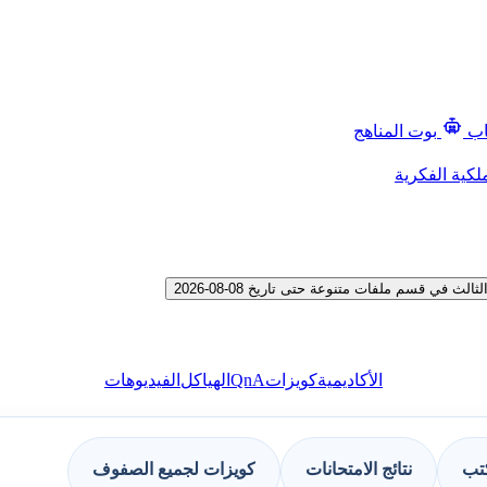
اب
بوت المناهج
لكية الفكرية
في قسم ملفات متنوعة حتى تاريخ 08-08-2026
QnA
الأكاديمية
كويزات
الهياكل
الفيديوهات
كتب
نتائج الامتحانات
كويزات لجميع الصفوف