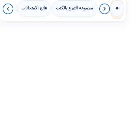
مجموعة التبرع بالكتب
نتائج الامتحانات
كويزات 
🔥