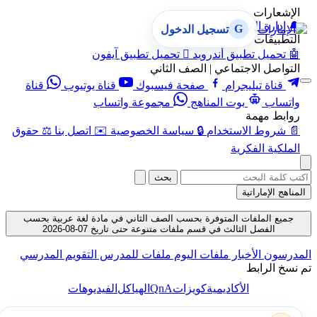
الإشعارات
🔔
إدارة الإشعارات
G
تسجيل الدخول
التطبيقات
🤖
تحميل تطبيق أندرويد

تحميل تطبيق آيفون
التواصل الاجتماعي | الصف الثاني
قناة تيليجرام
صفحة فيسبوك
قناة يوتيوب
قناة
واتساب
بوت المناهج
مجموعة واتساب
روابط مهمة
📄
شروط الاستخدام
🔒
سياسة الخصوصية
✉️
اتصل بنا
⚖️
حقوق
الملكية الفكرية
بحث
المناهج الإماراتية
جميع الملفات المتوفرة بحسب الصف الثاني في مادة لغة عربية بحسب
الفصل الثالث في قسم ملفات متنوعة حتى تاريخ 07-08-2026
المدرسون
الأخبار
ملفات اليوم
ملفات للمدرس
التقويم المدرسي
تم نسخ الرابط
QnA
الأكاديمية
كويزات
الهياكل
الفيديوهات