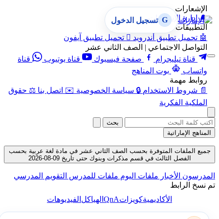
الإشعارات
🔔
إدارة الإشعارات
G
تسجيل الدخول
التطبيقات
🤖
تحميل تطبيق أندرويد

تحميل تطبيق آيفون
التواصل الاجتماعي | الصف الثاني عشر
قناة تيليجرام
صفحة فيسبوك
قناة يوتيوب
قناة
واتساب
بوت المناهج
روابط مهمة
📄
شروط الاستخدام
🔒
سياسة الخصوصية
✉️
اتصل بنا
⚖️
حقوق
الملكية الفكرية
بحث
المناهج الإماراتية
جميع الملفات المتوفرة بحسب الصف الثاني عشر في مادة لغة عربية بحسب
الفصل الثالث في قسم مذكرات وبنوك حتى تاريخ 09-08-2026
المدرسون
الأخبار
ملفات اليوم
ملفات للمدرس
التقويم المدرسي
تم نسخ الرابط
QnA
الأكاديمية
كويزات
الهياكل
الفيديوهات