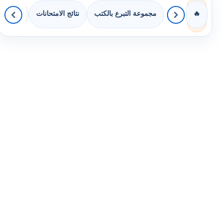
مجموعة التبرع بالكتب
نتائج الامتحانات
كويزات 
🔥