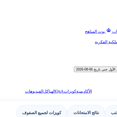
اب
بوت المناهج
لكية الفكرية
تاريخ 06-08-2026
QnA
الأكاديمية
كويزات
الهياكل
الفيديوهات
كتب
نتائج الامتحانات
كويزات لجميع الصفوف