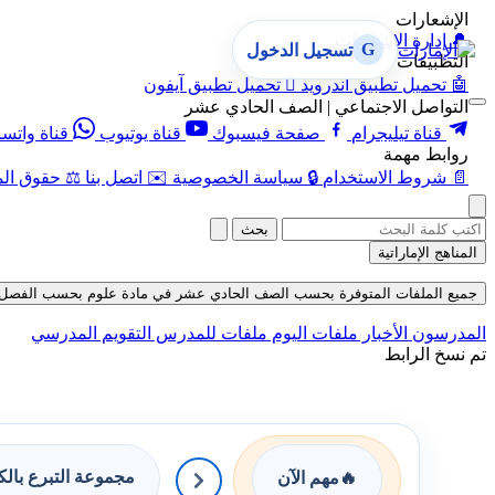
الإشعارات
🔔
إدارة الإشعارات
G
تسجيل الدخول
التطبيقات
🤖
تحميل تطبيق أندرويد

تحميل تطبيق آيفون
التواصل الاجتماعي | الصف الحادي عشر
قناة تيليجرام
صفحة فيسبوك
قناة يوتيوب
قناة واتس
روابط مهمة
📄
شروط الاستخدام
🔒
سياسة الخصوصية
✉️
اتصل بنا
⚖️
حقوق الم
بحث
المناهج الإماراتية
جميع الملفات المتوفرة بحسب الصف الحادي عشر في مادة علوم بحسب الفصل الأول حتى 
المدرسون
الأخبار
ملفات اليوم
ملفات للمدرس
التقويم المدرسي
تم نسخ الرابط
مجموعة التبرع بال
🔥
مهم الآن