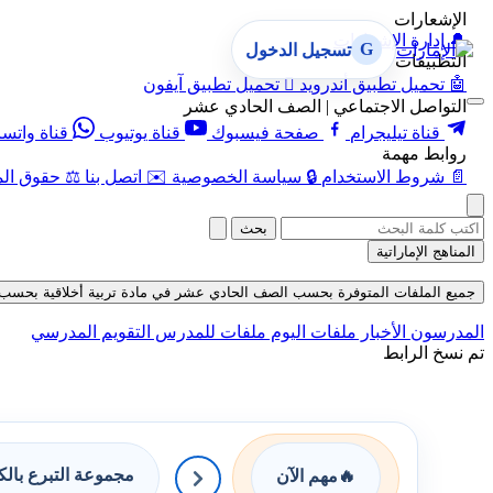
الإشعارات
🔔
إدارة الإشعارات
G
تسجيل الدخول
التطبيقات
🤖
تحميل تطبيق أندرويد

تحميل تطبيق آيفون
التواصل الاجتماعي | الصف الحادي عشر
قناة تيليجرام
صفحة فيسبوك
قناة يوتيوب
قناة واتس
روابط مهمة
📄
شروط الاستخدام
🔒
سياسة الخصوصية
✉️
اتصل بنا
⚖️
حقوق الم
بحث
المناهج الإماراتية
جميع الملفات المتوفرة بحسب الصف الحادي عشر في مادة تربية أخلاقية بحسب الفصل ال
المدرسون
الأخبار
ملفات اليوم
ملفات للمدرس
التقويم المدرسي
تم نسخ الرابط
مجموعة التبرع بال
🔥
مهم الآن