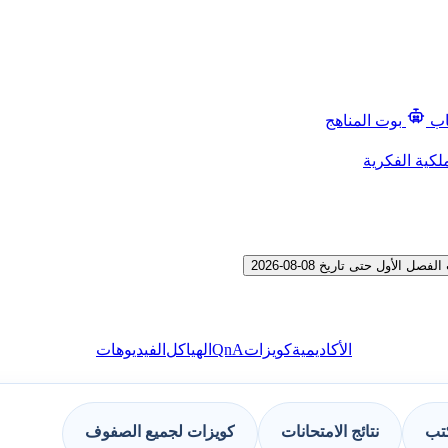
اب
بوت المناهج
لكية الفكرية
أول حتى تاريخ 08-08-2026
QnA
الأكاديمية
كويزات
الهياكل
الفيديوهات
كتب
نتائج الامتحانات
كويزات لجميع الصفوف