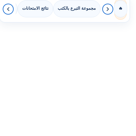
مجموعة التبرع بالكتب
نتائج الامتحانات
كويزات 
🔥