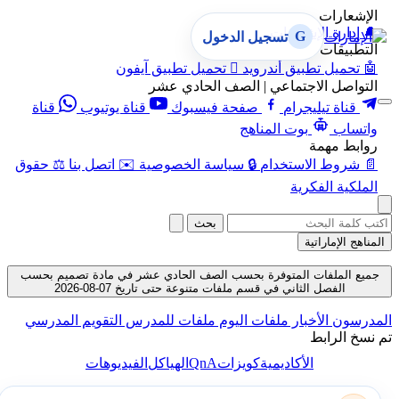
الإشعارات
🔔
إدارة الإشعارات
G
تسجيل الدخول
التطبيقات
🤖
تحميل تطبيق أندرويد

تحميل تطبيق آيفون
التواصل الاجتماعي | الصف الحادي عشر
قناة تيليجرام
صفحة فيسبوك
قناة يوتيوب
قناة
واتساب
بوت المناهج
روابط مهمة
📄
شروط الاستخدام
🔒
سياسة الخصوصية
✉️
اتصل بنا
⚖️
حقوق
الملكية الفكرية
بحث
المناهج الإماراتية
جميع الملفات المتوفرة بحسب الصف الحادي عشر في مادة تصميم بحسب
الفصل الثاني في قسم ملفات متنوعة حتى تاريخ 07-08-2026
المدرسون
الأخبار
ملفات اليوم
ملفات للمدرس
التقويم المدرسي
تم نسخ الرابط
QnA
الأكاديمية
كويزات
الهياكل
الفيديوهات