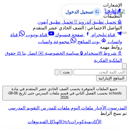
الإشعارات
🔔
إدارة الإشعارات
G
تسجيل الدخول
التطبيقات
🤖
تحميل تطبيق أندرويد

تحميل تطبيق آيفون
التواصل الاجتماعي | الصف الحادي عشر المتقدم
قناة تيليجرام
صفحة فيسبوك
قناة يوتيوب
قناة
واتساب
بوت المناهج
مجموعة واتساب
روابط مهمة
📄
شروط الاستخدام
🔒
سياسة الخصوصية
✉️
اتصل بنا
⚖️
حقوق
الملكية الفكرية
بحث
المناهج الإماراتية
جميع الملفات المتوفرة بحسب الصف الحادي عشر المتقدم في مادة
schools بحسب الفصل الثاني في قسم ملفات المدرس حتى تاريخ 06-08-
2026
المدرسون
الأخبار
ملفات اليوم
ملفات للمدرس
التقويم المدرسي
تم نسخ الرابط
QnA
الأكاديمية
كويزات
الهياكل
الفيديوهات