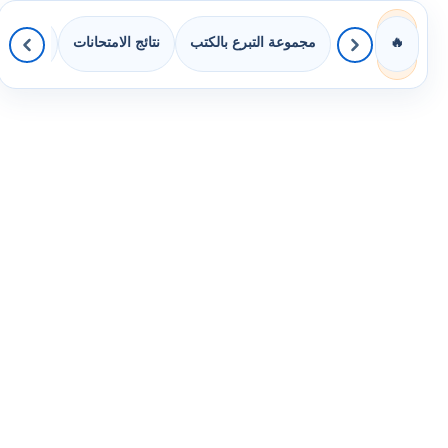
مجموعة التبرع بالكتب
نتائج الامتحانات
كويزات 
🔥