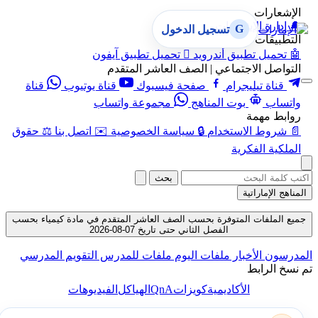
الإشعارات
🔔
إدارة الإشعارات
G
تسجيل الدخول
التطبيقات
🤖
تحميل تطبيق أندرويد

تحميل تطبيق آيفون
التواصل الاجتماعي | الصف العاشر المتقدم
قناة تيليجرام
صفحة فيسبوك
قناة يوتيوب
قناة
واتساب
بوت المناهج
مجموعة واتساب
روابط مهمة
📄
شروط الاستخدام
🔒
سياسة الخصوصية
✉️
اتصل بنا
⚖️
حقوق
الملكية الفكرية
بحث
المناهج الإماراتية
جميع الملفات المتوفرة بحسب الصف العاشر المتقدم في مادة كيمياء بحسب
الفصل الثاني حتى تاريخ 07-08-2026
المدرسون
الأخبار
ملفات اليوم
ملفات للمدرس
التقويم المدرسي
تم نسخ الرابط
QnA
الأكاديمية
كويزات
الهياكل
الفيديوهات