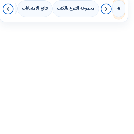
مجموعة التبرع بالكتب
نتائج الامتحانات
كويزات 
🔥