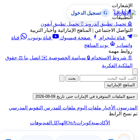
الإشعارات
🔔
إدارة الإشعارات
G
تسجيل الدخول
التطبيقات
🤖
تحميل تطبيق أندرويد

تحميل تطبيق آيفون
التواصل الاجتماعي | المناهج الإماراتية وأخبار التربية
قناة تيليجرام
صفحة فيسبوك
قناة يوتيوب
قناة
واتساب
بوت المناهج
روابط مهمة
📄
شروط الاستخدام
🔒
سياسة الخصوصية
✉️
اتصل بنا
⚖️
حقوق
الملكية الفكرية
بحث
المناهج الإماراتية
جميع الملفات المتوفرة في الإمارات حتى تاريخ 09-08-2026
المدرسون
الأخبار
ملفات اليوم
ملفات للمدرس
التقويم المدرسي
تم نسخ الرابط
QnA
الأكاديمية
كويزات
الهياكل
الفيديوهات