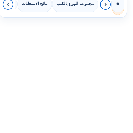
مجموعة التبرع بالكتب
نتائج الامتحانات
كويزات 
🔥