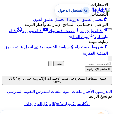
الإشعارات
🔔
إدارة الإشعارات
G
تسجيل الدخول
التطبيقات
🤖
تحميل تطبيق أندرويد

تحميل تطبيق آيفون
التواصل الاجتماعي | المناهج الإماراتية وأخبار التربية
قناة تيليجرام
صفحة فيسبوك
قناة يوتيوب
قناة
واتساب
بوت المناهج
روابط مهمة
📄
شروط الاستخدام
🔒
سياسة الخصوصية
✉️
اتصل بنا
⚖️
حقوق
الملكية الفكرية
بحث
المناهج الإماراتية
جميع الملفات المتوفرة في قسم الاختبارات الإلكترونية حتى تاريخ 07-08-
2026
المدرسون
الأخبار
ملفات اليوم
ملفات للمدرس
التقويم المدرسي
تم نسخ الرابط
QnA
الأكاديمية
كويزات
الهياكل
الفيديوهات