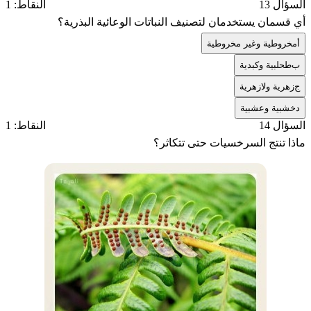
السؤال 13
النقاط: 1
أي قسمان يستخدمان لتصنيف النباتات الوعائية البذرية؟
أ
مخروطية وغير مخروطية
ب
طحلبية وكبدية
ج
زهرية ولازهرية
د
خشبية وعشبية
السؤال 14
النقاط: 1
ماذا تنتج السرخسيات حتى تتكاثر؟