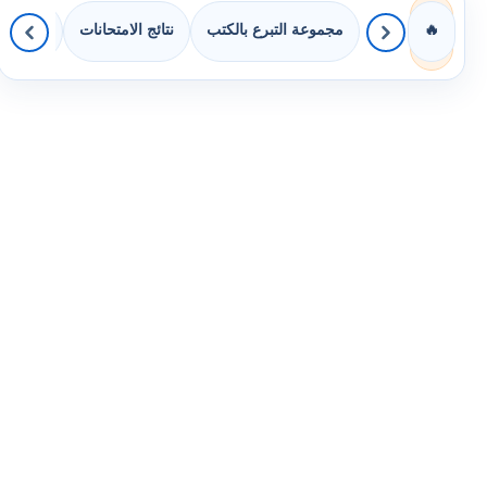
مجموعة التبرع بالكتب
نتائج الامتحانات
كويزات 
🔥