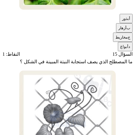
أ
بذور
ب
أزهار
ج
مخاريط
د
أبواغ
السؤال 15
النقاط: 1
ما المصطلح الذي يصف استجابة النبتة المبينة في الشكل ؟