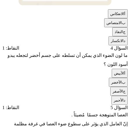
أ
الانعكاس
ب
الامتصاص
ج
النفاذ
د
الانكسار
السؤال 4
النقاط: 1
ما لون الضوء الذي يمكن أن تسلطه على جسم أخضر لتجعله يبدو
أسود اللون ؟
أ
الأبيض
ب
الأخضر
ج
الأصفر
د
الأحمر
السؤال 5
النقاط: 1
العصا المتوهجة جسمًا مُضيئاً .
إنّ العامل الذي يؤثر على سطوع ضوء العصا في غرفة مظلمة