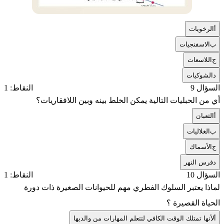
أ
الرخويات
ب
الاسفنجيات
ج
اللاسعات
د
الشوكيات
السؤال 9
النقاط: 1
أي من الحبليات التالية يمكن الخلط بينه وبين اللافقاريات؟
أ
الثعبان
ب
الغلاليات
ج
الأسماك
د
فرس النهر
السؤال 10
النقاط: 1
لماذا يعتبر السلوك الفطري مهم للحيوانات الصغيرة ذات دورة
الحياة القصيرة ؟
أ
لأنها تمتلك الوقت الكافي لتتعلم المهارات من والديها