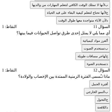
ب
لأنها لا تمتلك الوقت الكافي لتتعلم المهارات من والديها
ج
لأنها تحتاج لتتعلم كيفية البقاء على قيد الحياة
د
لأن الآباء متواجدة معها طوال الوقت
السؤال 11
النقاط: 1
أي مما يلي لا يمثل إحدى طرق تواصل الحيوانات فيما بينها؟
أ
تُفرز مواد كيميائية
ب
تستخدم الصوت
ج
تُهاجر مسافات طويلة
د
تستخدم الضوء
السؤال 12
النقاط: 1
ماذا تـُسمى الفترة الزمنية الممتدة بين الإخصاب والولادة؟
أ
فترة الحمل
ب
النمو الخارجي
ج
التحول
د
اللاقحة