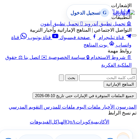
الإشعارات
🔔
إدارة الإشعارات
G
تسجيل الدخول
التطبيقات
🤖
تحميل تطبيق أندرويد

تحميل تطبيق آيفون
التواصل الاجتماعي | المناهج الإماراتية وأخبار التربية
قناة تيليجرام
صفحة فيسبوك
قناة يوتيوب
قناة
واتساب
بوت المناهج
روابط مهمة
📄
شروط الاستخدام
🔒
سياسة الخصوصية
✉️
اتصل بنا
⚖️
حقوق
الملكية الفكرية
بحث
المناهج الإماراتية
جميع الملفات المتوفرة في الإمارات حتى تاريخ 10-08-2026
المدرسون
الأخبار
ملفات اليوم
ملفات للمدرس
التقويم المدرسي
تم نسخ الرابط
QnA
الأكاديمية
كويزات
الهياكل
الفيديوهات