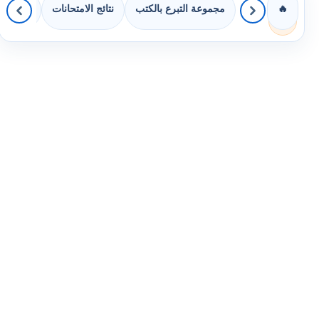
مجموعة التبرع بالكتب
نتائج الامتحانات
كويزات 
🔥