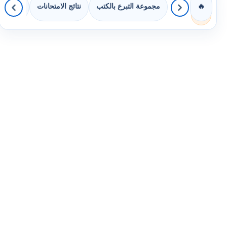
مجموعة التبرع بالكتب
نتائج الامتحانات
كويزات 
🔥