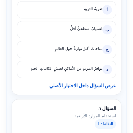
تعريةُ التربةِ
أ
انسيابٌ سطحيٌّ أقلُّ
ب
مناخاتٌ أكثرُ توازناً حولَ العالمِ
ج
توافرُ المزيدِ من الأماكنِ لعيشِ الكائناتِ الحيةِ
د
عرض السؤال داخل الاختبار الأصلي
السؤال 5
استخدام الموارد الأرضية
النقاط: 1