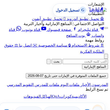
الإشعارات
🔔
إدارة الإشعارات
G
تسجيل الدخول
التطبيقات
🤖
تحميل تطبيق أندرويد

تحميل تطبيق آيفون
التواصل الاجتماعي | المناهج الإماراتية وأخبار التربية
قناة تيليجرام
صفحة فيسبوك
قناة يوتيوب
قناة
واتساب
بوت المناهج
روابط مهمة
📄
شروط الاستخدام
🔒
سياسة الخصوصية
✉️
اتصل بنا
⚖️
حقوق
الملكية الفكرية
بحث
المناهج الإماراتية
جميع الملفات المتوفرة في الإمارات حتى تاريخ 07-08-2026
المدرسون
الأخبار
ملفات اليوم
ملفات للمدرس
التقويم المدرسي
تم نسخ الرابط
QnA
الأكاديمية
كويزات
الهياكل
الفيديوهات