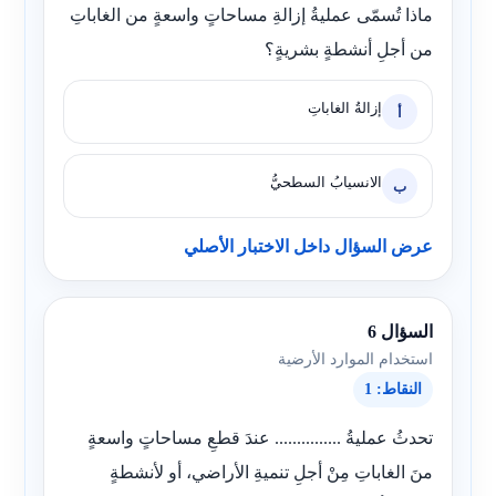
ماذا تُسمّى عمليةُ إزالةِ مساحاتٍ واسعةٍ من الغاباتِ
من أجلِ أنشطةٍ بشريةٍ؟
إزالةُ الغاباتِ
أ
الانسيابُ السطحيُّ
ب
عرض السؤال داخل الاختبار الأصلي
السؤال 6
استخدام الموارد الأرضية
النقاط: 1
تحدثُ عمليةُ ............... عندَ قطعِ مساحاتٍ واسعةٍ
منَ الغاباتِ مِنْ أجلِ تنميةِ الأراضي، أو لأنشطةٍ