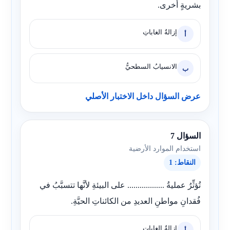
بشريةٍ أخرى.
إزالةُ الغاباتِ
أ
الانسيابُ السطحيُّ
ب
عرض السؤال داخل الاختبار الأصلي
السؤال 7
استخدام الموارد الأرضية
النقاط: 1
تُؤثِّرُ عمليةُ .................. على البيئةِ لأنَّها تتسبَّبُ في
فُقدانِ مواطنِ العديدِ من الكائناتِ الحيَّةِ.
إزالةُ الغاباتِ