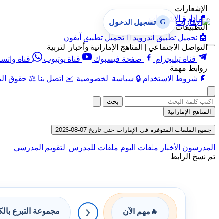
الإشعارات
🔔
إدارة الإشعارات
G
تسجيل الدخول
التطبيقات
🤖
تحميل تطبيق أندرويد

تحميل تطبيق آيفون
التواصل الاجتماعي | المناهج الإماراتية وأخبار التربية
قناة تيليجرام
صفحة فيسبوك
قناة يوتيوب
قناة واتس
روابط مهمة
📄
شروط الاستخدام
🔒
سياسة الخصوصية
✉️
اتصل بنا
⚖️
حقوق الم
بحث
المناهج الإماراتية
جميع الملفات المتوفرة في الإمارات حتى تاريخ 07-08-2026
المدرسون
الأخبار
ملفات اليوم
ملفات للمدرس
التقويم المدرسي
تم نسخ الرابط
مجموعة التبرع بال
🔥
مهم الآن