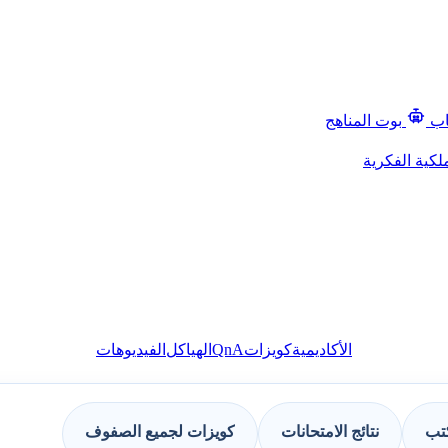
اب
بوت المناهج
لكية الفكرية
QnA
الأكاديمية
كويزات
الهياكل
الفيديوهات
كتب
نتائج الامتحانات
كويزات لجميع الصفوف