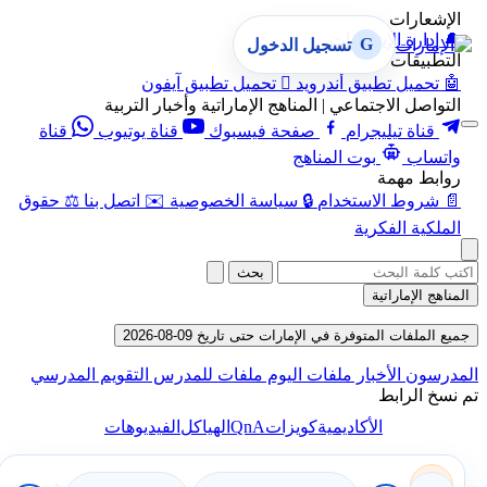
الإشعارات
🔔
إدارة الإشعارات
G
تسجيل الدخول
التطبيقات
🤖
تحميل تطبيق أندرويد

تحميل تطبيق آيفون
التواصل الاجتماعي | المناهج الإماراتية وأخبار التربية
قناة تيليجرام
صفحة فيسبوك
قناة يوتيوب
قناة
واتساب
بوت المناهج
روابط مهمة
📄
شروط الاستخدام
🔒
سياسة الخصوصية
✉️
اتصل بنا
⚖️
حقوق
الملكية الفكرية
بحث
المناهج الإماراتية
جميع الملفات المتوفرة في الإمارات حتى تاريخ 09-08-2026
المدرسون
الأخبار
ملفات اليوم
ملفات للمدرس
التقويم المدرسي
تم نسخ الرابط
QnA
الأكاديمية
كويزات
الهياكل
الفيديوهات