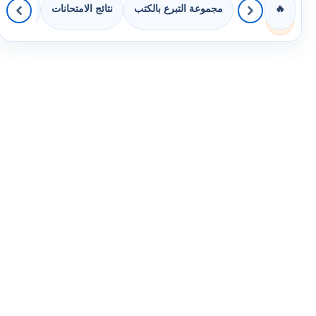
مجموعة التبرع بالكتب
نتائج الامتحانات
كويزات 
🔥