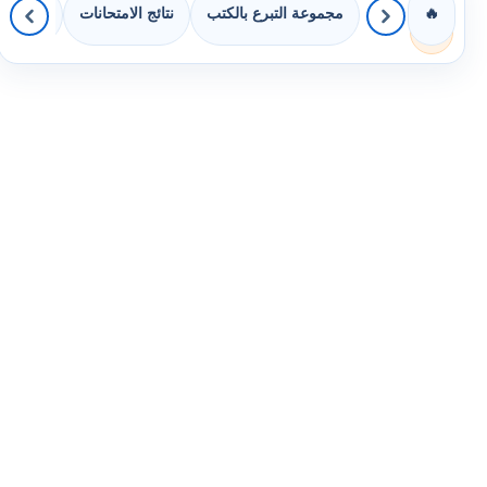
مجموعة التبرع بالكتب
نتائج الامتحانات
كويزات 
🔥