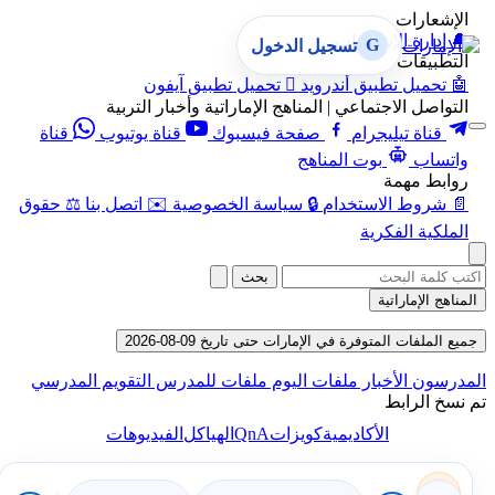
الإشعارات
🔔
إدارة الإشعارات
G
تسجيل الدخول
التطبيقات
🤖
تحميل تطبيق أندرويد

تحميل تطبيق آيفون
التواصل الاجتماعي | المناهج الإماراتية وأخبار التربية
قناة تيليجرام
صفحة فيسبوك
قناة يوتيوب
قناة
واتساب
بوت المناهج
روابط مهمة
📄
شروط الاستخدام
🔒
سياسة الخصوصية
✉️
اتصل بنا
⚖️
حقوق
الملكية الفكرية
بحث
المناهج الإماراتية
جميع الملفات المتوفرة في الإمارات حتى تاريخ 09-08-2026
المدرسون
الأخبار
ملفات اليوم
ملفات للمدرس
التقويم المدرسي
تم نسخ الرابط
QnA
الأكاديمية
كويزات
الهياكل
الفيديوهات