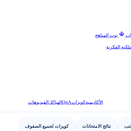
اب
بوت المناهج
لكية الفكرية
QnA
الأكاديمية
كويزات
الهياكل
الفيديوهات
كتب
نتائج الامتحانات
كويزات لجميع الصفوف