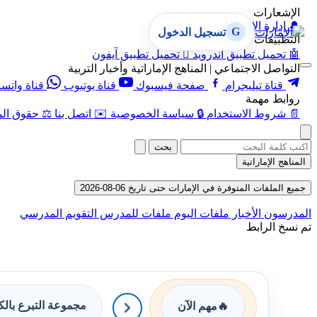
الإشعارات
🔔
إدارة الإشعارات
G
تسجيل الدخول
التطبيقات
🤖
تحميل تطبيق أندرويد

تحميل تطبيق آيفون
التواصل الاجتماعي | المناهج الإماراتية وأخبار التربية
قناة تيليجرام
صفحة فيسبوك
قناة يوتيوب
قناة واتس
روابط مهمة
📄
شروط الاستخدام
🔒
سياسة الخصوصية
✉️
اتصل بنا
⚖️
حقوق الم
بحث
المناهج الإماراتية
جميع الملفات المتوفرة في الإمارات حتى تاريخ 06-08-2026
المدرسون
الأخبار
ملفات اليوم
ملفات للمدرس
التقويم المدرسي
تم نسخ الرابط
مجموعة التبرع بال
🔥
مهم الآن