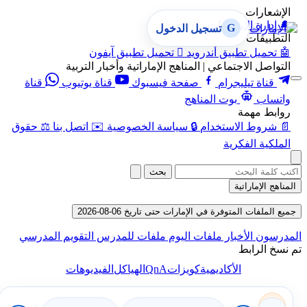
الإشعارات
🔔
إدارة الإشعارات
G
تسجيل الدخول
التطبيقات
🤖
تحميل تطبيق أندرويد

تحميل تطبيق آيفون
التواصل الاجتماعي | المناهج الإماراتية وأخبار التربية
قناة تيليجرام
صفحة فيسبوك
قناة يوتيوب
قناة
واتساب
بوت المناهج
روابط مهمة
📄
شروط الاستخدام
🔒
سياسة الخصوصية
✉️
اتصل بنا
⚖️
حقوق
الملكية الفكرية
بحث
المناهج الإماراتية
جميع الملفات المتوفرة في الإمارات حتى تاريخ 06-08-2026
المدرسون
الأخبار
ملفات اليوم
ملفات للمدرس
التقويم المدرسي
تم نسخ الرابط
QnA
الأكاديمية
كويزات
الهياكل
الفيديوهات