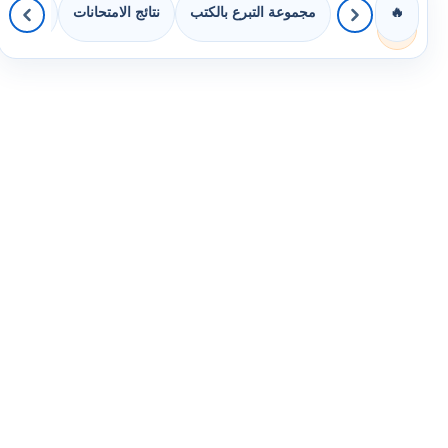
مجموعة التبرع بالكتب
نتائج الامتحانات
كويزات 
🔥