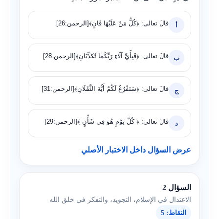
قالَ تعالى: ﴿كُلُّ مَنْ عَلَيْهَا فَانٍ﴾[الرحمن:26]
أ
قالَ تعالى: ﴿فَبِأَيِّ آلَاءِ رَبِّكُمَا تُكَذِّبَانِ﴾[الرحمن:28]
ب
قالَ تعالى: ﴿سَنَفْرُغُ لَكُمْ أَيُّهَ الثَّقَلَانِ﴾[الرحمن:31]
ج
قالَ تعالى: ﴿ كُلَّ يَوْمٍ هُوَ فِي شَأْنٍ ﴾[الرحمن:29]
د
عرض السؤال داخل الاختبار الأصلي
السؤال 2
الاعتدال في الإسلام، التجويد، والتفكر في خلق الله
النقاط: 5