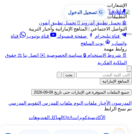
الإشعارات
🔔
إدارة الإشعارات
G
تسجيل الدخول
التطبيقات
🤖
تحميل تطبيق أندرويد

تحميل تطبيق آيفون
التواصل الاجتماعي | المناهج الإماراتية وأخبار التربية
قناة تيليجرام
صفحة فيسبوك
قناة يوتيوب
قناة
واتساب
بوت المناهج
روابط مهمة
📄
شروط الاستخدام
🔒
سياسة الخصوصية
✉️
اتصل بنا
⚖️
حقوق
الملكية الفكرية
بحث
المناهج الإماراتية
جميع الملفات المتوفرة في الإمارات حتى تاريخ 09-08-2026
المدرسون
الأخبار
ملفات اليوم
ملفات للمدرس
التقويم المدرسي
تم نسخ الرابط
QnA
الأكاديمية
كويزات
الهياكل
الفيديوهات