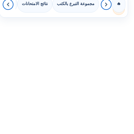
مجموعة التبرع بالكتب
نتائج الامتحانات
كويزات 
🔥