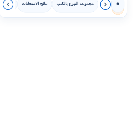
مجموعة التبرع بالكتب
نتائج الامتحانات
كويزات 
🔥