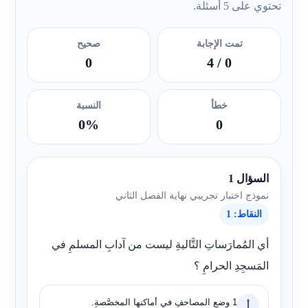
تحتوي على 5 أسئلة.
تمت الإجابة
صحيح
0
/ 4
0
خطأ
النسبة
0%
0
السؤال 1
نموذج اختبار تجريبي نهاية الفصل الثاني
النقاط: 1
أي المُمارَساتِ التَّاليةِ ليست من آدابِ المسلمِ في
المَسجِدِ الحرامِ ؟
1 وضع المصاحفِ في أماكنها المخصَّصةِ.
أ