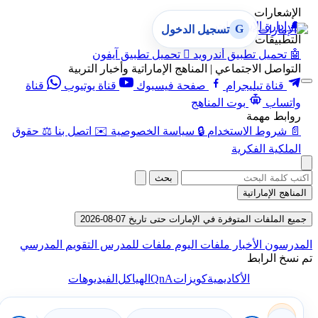
الإشعارات
🔔
إدارة الإشعارات
G
تسجيل الدخول
التطبيقات
🤖
تحميل تطبيق أندرويد

تحميل تطبيق آيفون
التواصل الاجتماعي | المناهج الإماراتية وأخبار التربية
قناة تيليجرام
صفحة فيسبوك
قناة يوتيوب
قناة
واتساب
بوت المناهج
روابط مهمة
📄
شروط الاستخدام
🔒
سياسة الخصوصية
✉️
اتصل بنا
⚖️
حقوق
الملكية الفكرية
بحث
المناهج الإماراتية
جميع الملفات المتوفرة في الإمارات حتى تاريخ 07-08-2026
المدرسون
الأخبار
ملفات اليوم
ملفات للمدرس
التقويم المدرسي
تم نسخ الرابط
QnA
الأكاديمية
كويزات
الهياكل
الفيديوهات