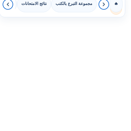
مجموعة التبرع بالكتب
نتائج الامتحانات
كويزات 
🔥