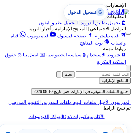
الإشعارات
🔔
إدارة الإشعارات
G
تسجيل الدخول
التطبيقات
🤖
تحميل تطبيق أندرويد

تحميل تطبيق آيفون
التواصل الاجتماعي | المناهج الإماراتية وأخبار التربية
قناة تيليجرام
صفحة فيسبوك
قناة يوتيوب
قناة
واتساب
بوت المناهج
روابط مهمة
📄
شروط الاستخدام
🔒
سياسة الخصوصية
✉️
اتصل بنا
⚖️
حقوق
الملكية الفكرية
بحث
المناهج الإماراتية
جميع الملفات المتوفرة في الإمارات حتى تاريخ 10-08-2026
المدرسون
الأخبار
ملفات اليوم
ملفات للمدرس
التقويم المدرسي
تم نسخ الرابط
QnA
الأكاديمية
كويزات
الهياكل
الفيديوهات