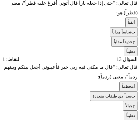
قال تعالى: "حتى إذا جعله ناراً قال آتوني أفرغ عليه قطراً"، معنى
(قطراً) هو:
أ
ثقباً
ب
نحاساً مذاباً
ج
حديداً مذاباً
د
طيناً
السؤال 13
النقاط: 1
قال تعالى: "قال ما مكني فيه ربي خير فأعينوني أجعل بينكم وبينهم
ردماً"، معنى (ردماً):
أ
محطماً
ب
سداً ذي طبقات متعددة
ج
جبالاً
د
طيناً