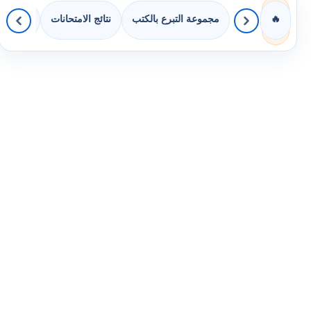
مجموعة التبرع بالكتب
نتائج الامتحانات
كويزات 
🔥