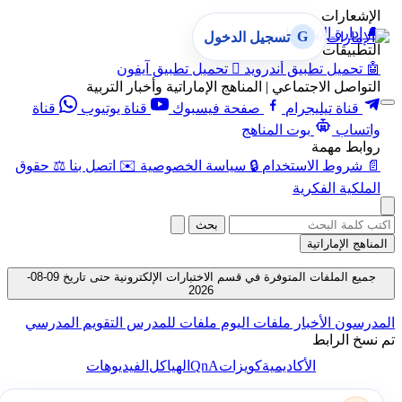
الإشعارات
🔔
إدارة الإشعارات
G
تسجيل الدخول
التطبيقات
🤖
تحميل تطبيق أندرويد

تحميل تطبيق آيفون
التواصل الاجتماعي | المناهج الإماراتية وأخبار التربية
قناة تيليجرام
صفحة فيسبوك
قناة يوتيوب
قناة
واتساب
بوت المناهج
روابط مهمة
📄
شروط الاستخدام
🔒
سياسة الخصوصية
✉️
اتصل بنا
⚖️
حقوق
الملكية الفكرية
بحث
المناهج الإماراتية
جميع الملفات المتوفرة في قسم الاختبارات الإلكترونية حتى تاريخ 09-08-
2026
المدرسون
الأخبار
ملفات اليوم
ملفات للمدرس
التقويم المدرسي
تم نسخ الرابط
QnA
الأكاديمية
كويزات
الهياكل
الفيديوهات