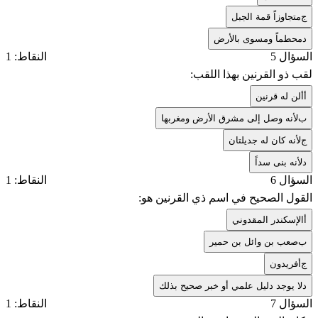
ج
متجاوزاً قمة الجبل
د
محطماً ومسوى بالأرض
السؤال 5
النقاط: 1
لقب ذو القرنين بهذا اللقب:
أ
ألن له قرنين
ب
لأنه وصل إلى مشرق الأرض ومغربها
ج
لأنه كان له جديلتان
د
لأنه بنى سداً
السؤال 6
النقاط: 1
القول الصحيح في اسم ذي القرنين هو:
أ
الإسكندر المقدوني
ب
صعب بن وائل بن حمير
ج
أفريدون
د
لا يوجد دليل علمي أو خبر صحيح بذلك
السؤال 7
النقاط: 1