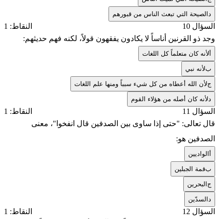
د
الصيحة التي تبعث الناس من قبورهم
السؤال 10
النقاط: 1
وجد ذو القرنين أناساً لا يكادون يفقهون قولاً، لكنه فهم حديثهم:
أ
لأنه كان متعلماً كل اللغات
ب
لأنه نبي
ج
لأن الله أعطاه من كل شيء سبباً ومنها علم اللغات
د
لأنه كان أصله من هؤلاء القوم
السؤال 11
النقاط: 1
قال تعالى: "حتى إذا ساوى بين الصدفين قال انفخوا"، معنى
الصدفين هو:
أ
الواديين
ب
قمة الجبلين
ج
البحرين
د
السدّين
السؤال 12
النقاط: 1