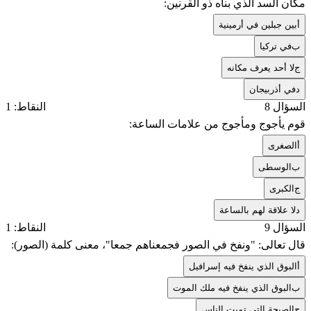
مكان السد الذي بناه ذو القرنين:
أ
بين جبلين في أرمينية
ب
في تركيا
ج
لا أحد يعرف مكانه
د
في أذربيجان
السؤال 8
النقاط: 1
قوم يأجوج ومأجوج من علامات الساعة:
أ
الصغرى
ب
الوسطى
ج
الكبرى
د
لا علاقة لهم بالساعة
السؤال 9
النقاط: 1
قال تعالى: "ونفخ في الصور فجمعناهم جمعا"، معنى كلمة (الصور):
أ
البوق الذي ينفخ فيه إسرافيل
ب
البوق الذي ينفخ فيه ملك الموت
ج
الصيحة التي تميت الناس