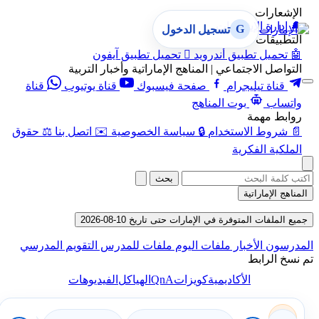
الإشعارات
🔔
إدارة الإشعارات
G
تسجيل الدخول
التطبيقات
🤖
تحميل تطبيق أندرويد

تحميل تطبيق آيفون
التواصل الاجتماعي | المناهج الإماراتية وأخبار التربية
قناة تيليجرام
صفحة فيسبوك
قناة يوتيوب
قناة
واتساب
بوت المناهج
روابط مهمة
📄
شروط الاستخدام
🔒
سياسة الخصوصية
✉️
اتصل بنا
⚖️
حقوق
الملكية الفكرية
بحث
المناهج الإماراتية
جميع الملفات المتوفرة في الإمارات حتى تاريخ 10-08-2026
المدرسون
الأخبار
ملفات اليوم
ملفات للمدرس
التقويم المدرسي
تم نسخ الرابط
QnA
الأكاديمية
كويزات
الهياكل
الفيديوهات