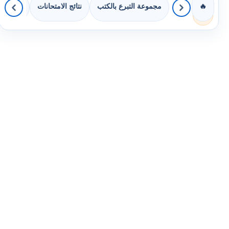
مجموعة التبرع بالكتب
نتائج الامتحانات
كويزات 
🔥