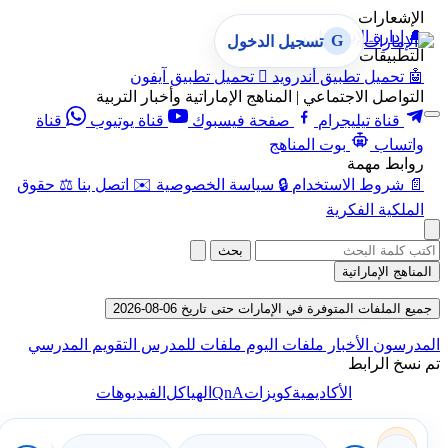
الإشعارات
🔔
إدارة الإشعارات
G
تسجيل الدخول
التطبيقات
🤖
تحميل تطبيق أندرويد

تحميل تطبيق آيفون
التواصل الاجتماعي | المناهج الإماراتية وأخبار التربية
قناة تيليجرام
صفحة فيسبوك
قناة يوتيوب
قناة
واتساب
بوت المناهج
روابط مهمة
📄
شروط الاستخدام
🔒
سياسة الخصوصية
✉️
اتصل بنا
⚖️
حقوق
الملكية الفكرية
بحث
المناهج الإماراتية
جميع الملفات المتوفرة في الإمارات حتى تاريخ 06-08-2026
المدرسون
الأخبار
ملفات اليوم
ملفات للمدرس
التقويم المدرسي
تم نسخ الرابط
QnA
الأكاديمية
كويزات
الهياكل
الفيديوهات