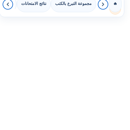
مجموعة التبرع بالكتب
نتائج الامتحانات
كويزات 
🔥