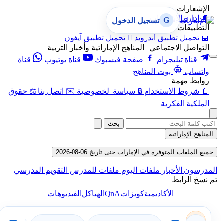
الإشعارات
🔔
إدارة الإشعارات
G
تسجيل الدخول
التطبيقات
🤖
تحميل تطبيق أندرويد

تحميل تطبيق آيفون
التواصل الاجتماعي | المناهج الإماراتية وأخبار التربية
قناة تيليجرام
صفحة فيسبوك
قناة يوتيوب
قناة
واتساب
بوت المناهج
روابط مهمة
📄
شروط الاستخدام
🔒
سياسة الخصوصية
✉️
اتصل بنا
⚖️
حقوق
الملكية الفكرية
بحث
المناهج الإماراتية
جميع الملفات المتوفرة في الإمارات حتى تاريخ 06-08-2026
المدرسون
الأخبار
ملفات اليوم
ملفات للمدرس
التقويم المدرسي
تم نسخ الرابط
QnA
الأكاديمية
كويزات
الهياكل
الفيديوهات