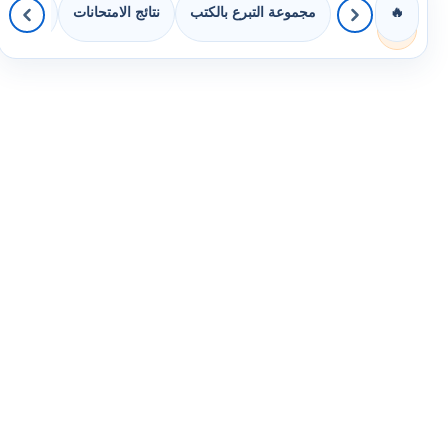
مجموعة التبرع بالكتب
نتائج الامتحانات
كويزات 
🔥