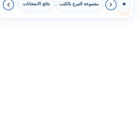
مجموعة التبرع بالكتب
نتائج الامتحانات
كويزات 
🔥