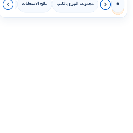
مجموعة التبرع بالكتب
نتائج الامتحانات
كويزات 
🔥