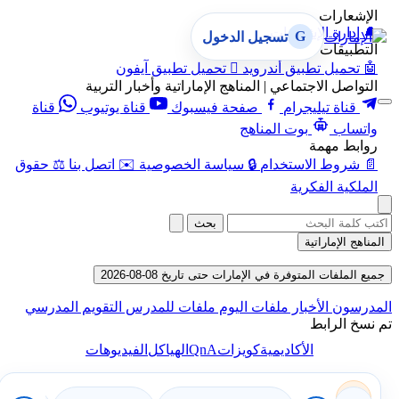
الإشعارات
🔔
إدارة الإشعارات
G
تسجيل الدخول
التطبيقات
🤖
تحميل تطبيق أندرويد

تحميل تطبيق آيفون
التواصل الاجتماعي | المناهج الإماراتية وأخبار التربية
قناة تيليجرام
صفحة فيسبوك
قناة يوتيوب
قناة
واتساب
بوت المناهج
روابط مهمة
📄
شروط الاستخدام
🔒
سياسة الخصوصية
✉️
اتصل بنا
⚖️
حقوق
الملكية الفكرية
بحث
المناهج الإماراتية
جميع الملفات المتوفرة في الإمارات حتى تاريخ 08-08-2026
المدرسون
الأخبار
ملفات اليوم
ملفات للمدرس
التقويم المدرسي
تم نسخ الرابط
QnA
الأكاديمية
كويزات
الهياكل
الفيديوهات