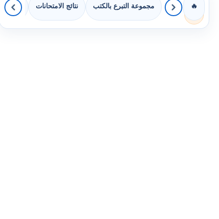
مجموعة التبرع بالكتب
نتائج الامتحانات
كويزات 
🔥