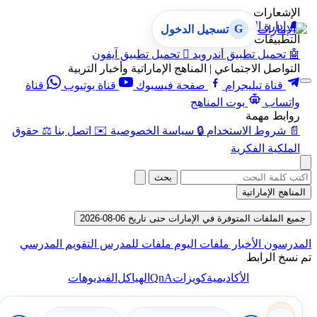
الإشعارات
🔔
إدارة الإشعارات
G
تسجيل الدخول
التطبيقات
🤖
تحميل تطبيق أندرويد

تحميل تطبيق آيفون
التواصل الاجتماعي | المناهج الإماراتية وأخبار التربية
قناة تيليجرام
صفحة فيسبوك
قناة يوتيوب
قناة
واتساب
بوت المناهج
روابط مهمة
📄
شروط الاستخدام
🔒
سياسة الخصوصية
✉️
اتصل بنا
⚖️
حقوق
الملكية الفكرية
بحث
المناهج الإماراتية
جميع الملفات المتوفرة في الإمارات حتى تاريخ 06-08-2026
المدرسون
الأخبار
ملفات اليوم
ملفات للمدرس
التقويم المدرسي
تم نسخ الرابط
QnA
الأكاديمية
كويزات
الهياكل
الفيديوهات