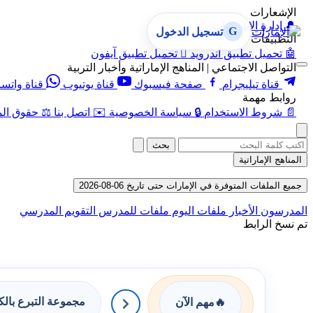
الإشعارات
🔔
إدارة الإشعارات
G
تسجيل الدخول
التطبيقات
🤖
تحميل تطبيق أندرويد

تحميل تطبيق آيفون
التواصل الاجتماعي | المناهج الإماراتية وأخبار التربية
قناة تيليجرام
صفحة فيسبوك
قناة يوتيوب
قناة واتس
روابط مهمة
📄
شروط الاستخدام
🔒
سياسة الخصوصية
✉️
اتصل بنا
⚖️
حقوق الم
بحث
المناهج الإماراتية
جميع الملفات المتوفرة في الإمارات حتى تاريخ 06-08-2026
المدرسون
الأخبار
ملفات اليوم
ملفات للمدرس
التقويم المدرسي
تم نسخ الرابط
مجموعة التبرع بال
🔥
مهم الآن