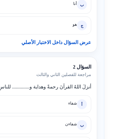
أنا
ب
هو
ج
عرض السؤال داخل الاختبار الأصلي
السؤال 2
مراجعة للفصلين الثاني والثالث
أنزلَ اللهُ القرآنَ رحمةً وهداية و.............. للناسِ
شفاء
أ
شفاءن
ب