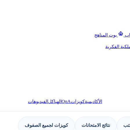
اب
بوت المناهج
لكية الفكرية
QnA
الأكاديمية
كويزات
الهياكل
الفيديوهات
كتب
نتائج الامتحانات
كويزات لجميع الصفوف