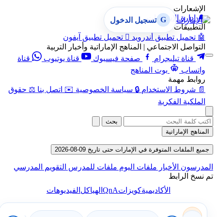
الإشعارات
🔔
إدارة الإشعارات
G
تسجيل الدخول
التطبيقات
🤖
تحميل تطبيق أندرويد

تحميل تطبيق آيفون
التواصل الاجتماعي | المناهج الإماراتية وأخبار التربية
قناة تيليجرام
صفحة فيسبوك
قناة يوتيوب
قناة
واتساب
بوت المناهج
روابط مهمة
📄
شروط الاستخدام
🔒
سياسة الخصوصية
✉️
اتصل بنا
⚖️
حقوق
الملكية الفكرية
بحث
المناهج الإماراتية
جميع الملفات المتوفرة في الإمارات حتى تاريخ 09-08-2026
المدرسون
الأخبار
ملفات اليوم
ملفات للمدرس
التقويم المدرسي
تم نسخ الرابط
QnA
الأكاديمية
كويزات
الهياكل
الفيديوهات