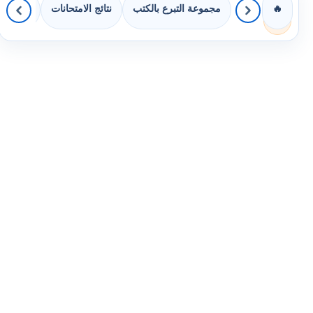
مجموعة التبرع بالكتب
نتائج الامتحانات
كويزات 
🔥