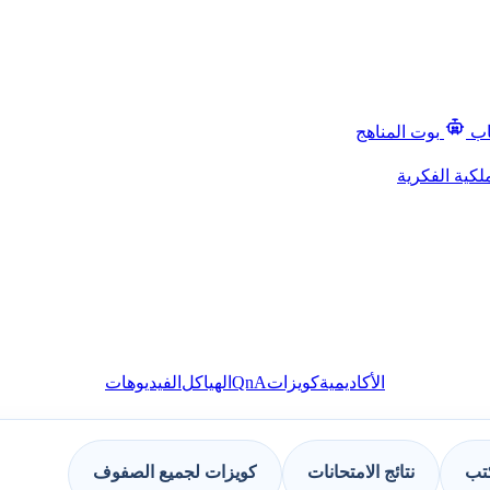
اب
بوت المناهج
لكية الفكرية
QnA
الأكاديمية
كويزات
الهياكل
الفيديوهات
كتب
نتائج الامتحانات
كويزات لجميع الصفوف