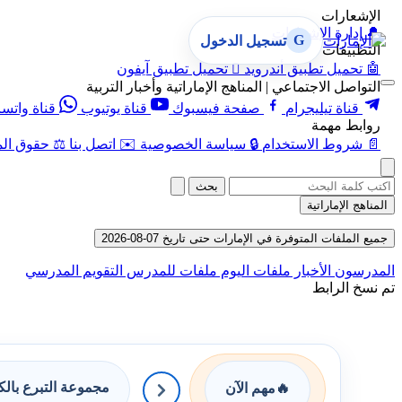
الإشعارات
🔔
إدارة الإشعارات
G
تسجيل الدخول
التطبيقات
🤖
تحميل تطبيق أندرويد

تحميل تطبيق آيفون
التواصل الاجتماعي | المناهج الإماراتية وأخبار التربية
قناة تيليجرام
صفحة فيسبوك
قناة يوتيوب
قناة واتس
روابط مهمة
📄
شروط الاستخدام
🔒
سياسة الخصوصية
✉️
اتصل بنا
⚖️
حقوق الم
بحث
المناهج الإماراتية
جميع الملفات المتوفرة في الإمارات حتى تاريخ 07-08-2026
المدرسون
الأخبار
ملفات اليوم
ملفات للمدرس
التقويم المدرسي
تم نسخ الرابط
مجموعة التبرع بال
🔥
مهم الآن