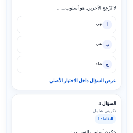
لا تُزْعِج الآخرين. هو أسلوب.......
نهي
أ
نفي
ب
نداء
ج
عرض السؤال داخل الاختبار الأصلي
السؤال 4
تكويني شامل
النقاط: 1
يتكون أسلوب النهي من: