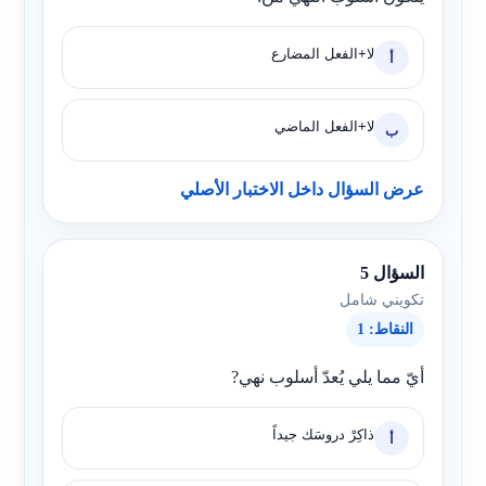
لا+الفعل المضارع
أ
لا+الفعل الماضي
ب
عرض السؤال داخل الاختبار الأصلي
السؤال 5
تكويني شامل
النقاط: 1
أيّ مما يلي يُعدّ أسلوب نهي?
ذاكِرْ دروسَك جيداً
أ