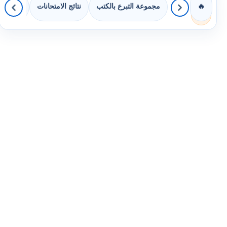
مجموعة التبرع بالكتب
نتائج الامتحانات
كويزات 
🔥