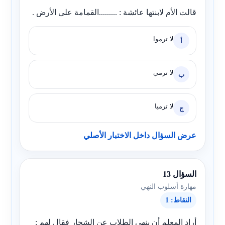
قالت الأم لابنتها عائشة : .........القمامة على الأرض .
لا ترموا
أ
لا ترمي
ب
لا ترميا
ج
عرض السؤال داخل الاختبار الأصلي
السؤال 13
مهارة أسلوب النهي
النقاط: 1
أراد المعلم أن ينهي الطلاب عن الشجار فقال لهم :