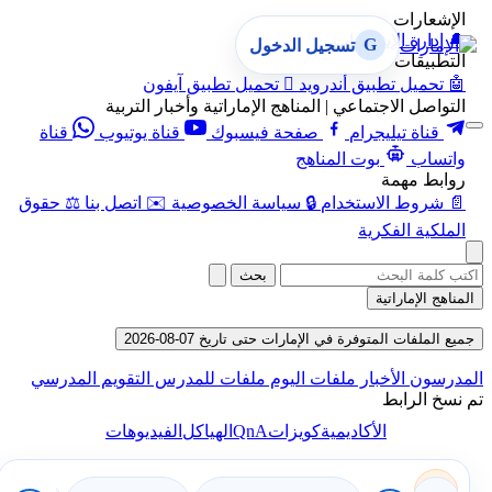
الإشعارات
🔔
إدارة الإشعارات
G
تسجيل الدخول
التطبيقات
🤖
تحميل تطبيق أندرويد

تحميل تطبيق آيفون
التواصل الاجتماعي | المناهج الإماراتية وأخبار التربية
قناة تيليجرام
صفحة فيسبوك
قناة يوتيوب
قناة
واتساب
بوت المناهج
روابط مهمة
📄
شروط الاستخدام
🔒
سياسة الخصوصية
✉️
اتصل بنا
⚖️
حقوق
الملكية الفكرية
بحث
المناهج الإماراتية
جميع الملفات المتوفرة في الإمارات حتى تاريخ 07-08-2026
المدرسون
الأخبار
ملفات اليوم
ملفات للمدرس
التقويم المدرسي
تم نسخ الرابط
QnA
الأكاديمية
كويزات
الهياكل
الفيديوهات