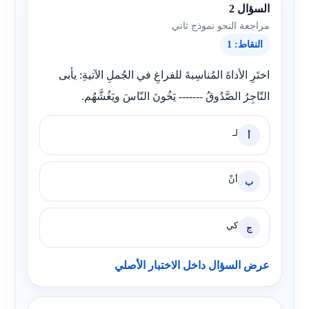
السؤال 2
مراجعة النحو نموذج ثاني
النقاط: 1
اختَرِ الأداةَ المُناسِبةَ للفراغِ في الجُملِ الآتيةِ: يأبى
التّاجِرُ الصَّدُوقُ ------- يَخُونَ النّاسَ ويَغُشَّهُم.
لـ
أ
أنْ
ب
كي
ج
عرض السؤال داخل الاختبار الأصلي