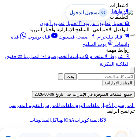
الإشعارات
🔔
إدارة الإشعارات
G
تسجيل الدخول
التطبيقات
🤖
تحميل تطبيق أندرويد

تحميل تطبيق آيفون
التواصل الاجتماعي | المناهج الإماراتية وأخبار التربية
قناة تيليجرام
صفحة فيسبوك
قناة يوتيوب
قناة
واتساب
بوت المناهج
روابط مهمة
📄
شروط الاستخدام
🔒
سياسة الخصوصية
✉️
اتصل بنا
⚖️
حقوق
الملكية الفكرية
بحث
المناهج الإماراتية
جميع الملفات المتوفرة في الإمارات حتى تاريخ 09-08-2026
المدرسون
الأخبار
ملفات اليوم
ملفات للمدرس
التقويم المدرسي
تم نسخ الرابط
QnA
الأكاديمية
كويزات
الهياكل
الفيديوهات