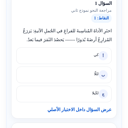
السؤال 1
مراجعة النحو نموذج ثاني
النقاط: 1
اختَرِ الأداةَ المُناسِبةَ للفراغِ في الجُملِ الآتيةِ: يَزرَعُ
المُزارِعُ أرضَهُ بُذورًا ------- يَحصُدَ الثَمَرَ فيما بَعدُ.
كي
أ
لئَلّا
ب
لكَيلا
ج
عرض السؤال داخل الاختبار الأصلي