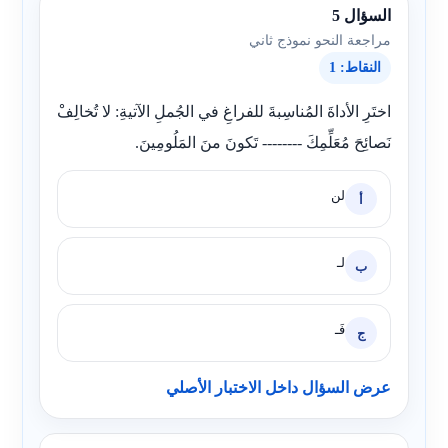
السؤال 5
مراجعة النحو نموذج ثاني
النقاط: 1
اختَرِ الأداةَ المُناسِبةَ للفراغِ في الجُملِ الآتيةِ: لا تُخالِفْ
نَصائِحَ مُعَلِّمِكَ -------- تَكونَ منَ المَلُومِينَ.
لن
أ
لـ
ب
فَـ
ج
عرض السؤال داخل الاختبار الأصلي