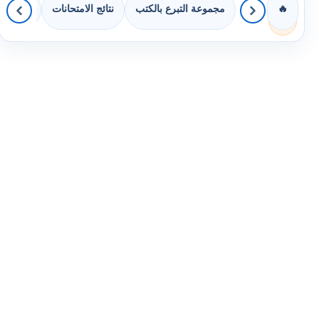
مجموعة التبرع بالكتب
نتائج الامتحانات
كويزات 
🔥