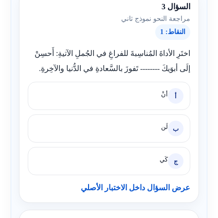
السؤال 3
مراجعة النحو نموذج ثاني
النقاط: 1
اختَرِ الأداةَ المُناسِبةَ للفراغِ في الجُملِ الآتيةِ: أَحسِنْ
إلَى أبوَيكَ -------- تَفوزَ بالسَّعادةِ في الدُّنيا والآخِرةِ.
أنْ
أ
لَن
ب
كَي
ج
عرض السؤال داخل الاختبار الأصلي