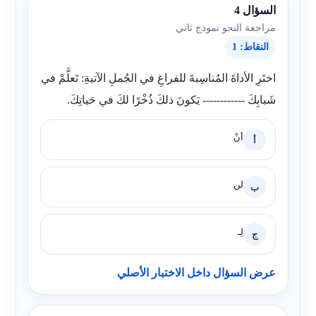
السؤال 4
مراجعة النحو نموذج ثاني
النقاط: 1
اختَرِ الأداةَ المُناسِبةَ للفراغِ في الجُملِ الآتيةِ: تَعلَّمْ في
شَبابِكَ ------------ يَكونَ ذلكَ ذُخْرًا لكَ في حَياتِكَ.
أنْ
أ
لن
ب
لِـ
ج
عرض السؤال داخل الاختبار الأصلي