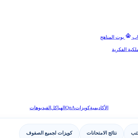
اب
بوت المناهج
لكية الفكرية
QnA
الأكاديمية
كويزات
الهياكل
الفيديوهات
كتب
نتائج الامتحانات
كويزات لجميع الصفوف