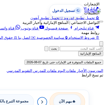
الإشعارات
🔔
إدارة الإشعارات
G
تسجيل الدخول
التطبيقات
🤖
تحميل تطبيق أندرويد

تحميل تطبيق آيفون
التواصل الاجتماعي | المناهج الإماراتية وأخبار التربية
قناة تيليجرام
صفحة فيسبوك
قناة يوتيوب
قناة واتس
روابط مهمة
📄
شروط الاستخدام
🔒
سياسة الخصوصية
✉️
اتصل بنا
⚖️
حقوق الم
بحث
المناهج الإماراتية
جميع الملفات المتوفرة في الإمارات حتى تاريخ 07-08-2026
المدرسون
الأخبار
ملفات اليوم
ملفات للمدرس
التقويم المدرسي
تم نسخ الرابط
مجموعة التبرع بال
🔥
مهم الآن