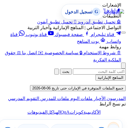
الإشعارات
🔔
إدارة الإشعارات
G
تسجيل الدخول
التطبيقات
🤖
تحميل تطبيق أندرويد

تحميل تطبيق آيفون
التواصل الاجتماعي | المناهج الإماراتية وأخبار التربية
قناة تيليجرام
صفحة فيسبوك
قناة يوتيوب
قناة
واتساب
بوت المناهج
روابط مهمة
📄
شروط الاستخدام
🔒
سياسة الخصوصية
✉️
اتصل بنا
⚖️
حقوق
الملكية الفكرية
بحث
المناهج الإماراتية
جميع الملفات المتوفرة في الإمارات حتى تاريخ 06-08-2026
المدرسون
الأخبار
ملفات اليوم
ملفات للمدرس
التقويم المدرسي
تم نسخ الرابط
QnA
الأكاديمية
كويزات
الهياكل
الفيديوهات