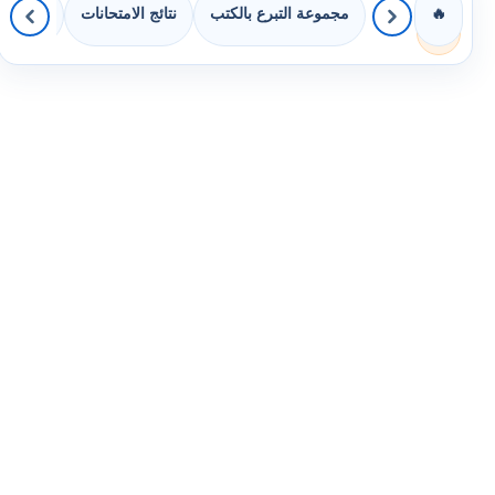
مجموعة التبرع بالكتب
نتائج الامتحانات
كويزات 
🔥