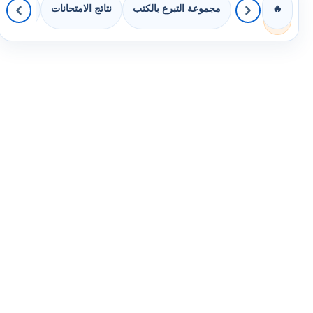
مجموعة التبرع بالكتب
نتائج الامتحانات
كويزات 
🔥