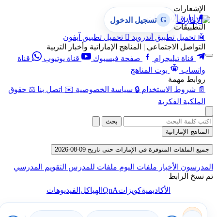
الإشعارات
🔔
إدارة الإشعارات
G
تسجيل الدخول
التطبيقات
🤖
تحميل تطبيق أندرويد

تحميل تطبيق آيفون
التواصل الاجتماعي | المناهج الإماراتية وأخبار التربية
قناة تيليجرام
صفحة فيسبوك
قناة يوتيوب
قناة
واتساب
بوت المناهج
روابط مهمة
📄
شروط الاستخدام
🔒
سياسة الخصوصية
✉️
اتصل بنا
⚖️
حقوق
الملكية الفكرية
بحث
المناهج الإماراتية
جميع الملفات المتوفرة في الإمارات حتى تاريخ 09-08-2026
المدرسون
الأخبار
ملفات اليوم
ملفات للمدرس
التقويم المدرسي
تم نسخ الرابط
QnA
الأكاديمية
كويزات
الهياكل
الفيديوهات