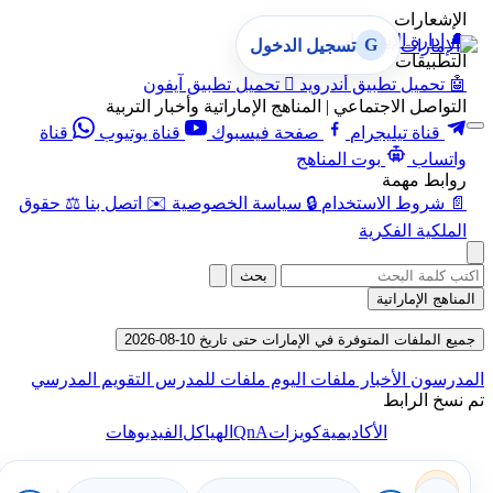
الإشعارات
🔔
إدارة الإشعارات
G
تسجيل الدخول
التطبيقات
🤖
تحميل تطبيق أندرويد

تحميل تطبيق آيفون
التواصل الاجتماعي | المناهج الإماراتية وأخبار التربية
قناة تيليجرام
صفحة فيسبوك
قناة يوتيوب
قناة
واتساب
بوت المناهج
روابط مهمة
📄
شروط الاستخدام
🔒
سياسة الخصوصية
✉️
اتصل بنا
⚖️
حقوق
الملكية الفكرية
بحث
المناهج الإماراتية
جميع الملفات المتوفرة في الإمارات حتى تاريخ 10-08-2026
المدرسون
الأخبار
ملفات اليوم
ملفات للمدرس
التقويم المدرسي
تم نسخ الرابط
QnA
الأكاديمية
كويزات
الهياكل
الفيديوهات