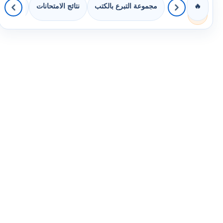
مجموعة التبرع بالكتب
نتائج الامتحانات
كويزات 
🔥