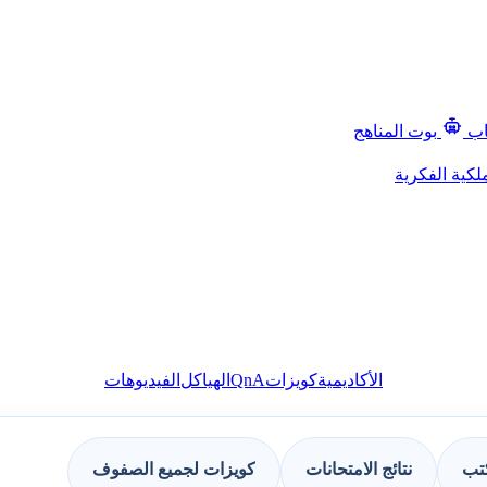
اب
بوت المناهج
لكية الفكرية
QnA
الأكاديمية
كويزات
الهياكل
الفيديوهات
كتب
نتائج الامتحانات
كويزات لجميع الصفوف