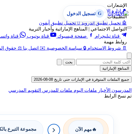
الإشعارات
🔔
إدارة الإشعارات
G
تسجيل الدخول
التطبيقات
🤖
تحميل تطبيق أندرويد

تحميل تطبيق آيفون
التواصل الاجتماعي | المناهج الإماراتية وأخبار التربية
قناة تيليجرام
صفحة فيسبوك
قناة يوتيوب
قناة واتس
روابط مهمة
📄
شروط الاستخدام
🔒
سياسة الخصوصية
✉️
اتصل بنا
⚖️
حقوق الم
بحث
المناهج الإماراتية
جميع الملفات المتوفرة في الإمارات حتى تاريخ 08-08-2026
المدرسون
الأخبار
ملفات اليوم
ملفات للمدرس
التقويم المدرسي
تم نسخ الرابط
مجموعة التبرع بال
🔥
مهم الآن