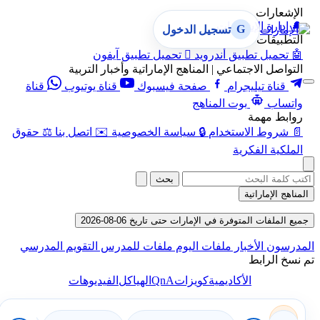
الإشعارات
🔔
إدارة الإشعارات
G
تسجيل الدخول
التطبيقات
🤖
تحميل تطبيق أندرويد

تحميل تطبيق آيفون
التواصل الاجتماعي | المناهج الإماراتية وأخبار التربية
قناة تيليجرام
صفحة فيسبوك
قناة يوتيوب
قناة
واتساب
بوت المناهج
روابط مهمة
📄
شروط الاستخدام
🔒
سياسة الخصوصية
✉️
اتصل بنا
⚖️
حقوق
الملكية الفكرية
بحث
المناهج الإماراتية
جميع الملفات المتوفرة في الإمارات حتى تاريخ 06-08-2026
المدرسون
الأخبار
ملفات اليوم
ملفات للمدرس
التقويم المدرسي
تم نسخ الرابط
QnA
الأكاديمية
كويزات
الهياكل
الفيديوهات