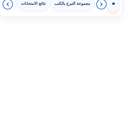
مجموعة التبرع بالكتب
نتائج الامتحانات
كويزات 
🔥