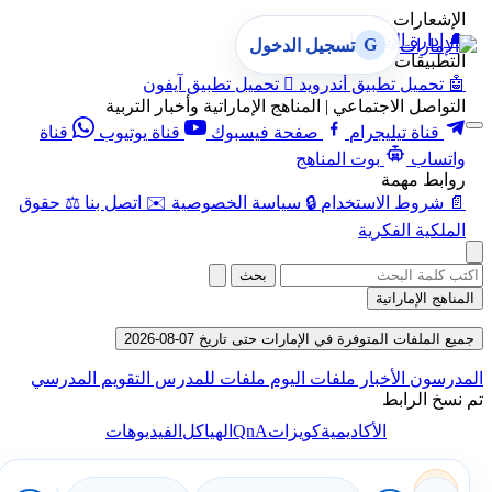
الإشعارات
🔔
إدارة الإشعارات
G
تسجيل الدخول
التطبيقات
🤖
تحميل تطبيق أندرويد

تحميل تطبيق آيفون
التواصل الاجتماعي | المناهج الإماراتية وأخبار التربية
قناة تيليجرام
صفحة فيسبوك
قناة يوتيوب
قناة
واتساب
بوت المناهج
روابط مهمة
📄
شروط الاستخدام
🔒
سياسة الخصوصية
✉️
اتصل بنا
⚖️
حقوق
الملكية الفكرية
بحث
المناهج الإماراتية
جميع الملفات المتوفرة في الإمارات حتى تاريخ 07-08-2026
المدرسون
الأخبار
ملفات اليوم
ملفات للمدرس
التقويم المدرسي
تم نسخ الرابط
QnA
الأكاديمية
كويزات
الهياكل
الفيديوهات