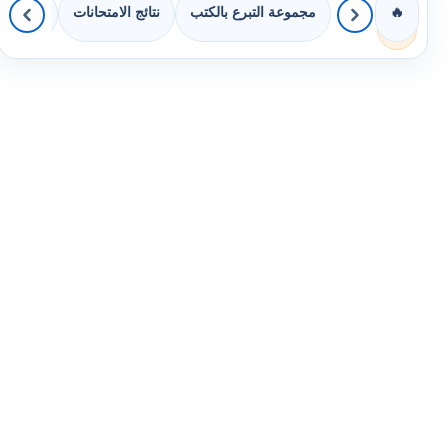
مجموعة التبرع بالكتب
نتائج الامتحانات
كويزات 
🔥