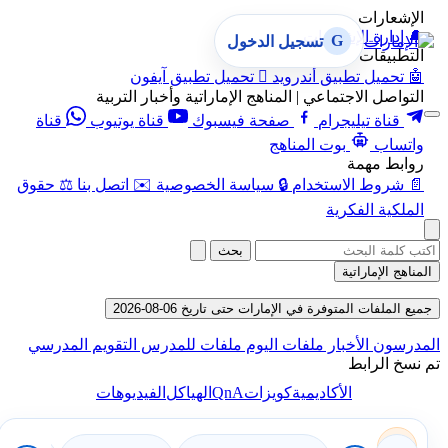
الإشعارات
🔔
إدارة الإشعارات
G
تسجيل الدخول
التطبيقات
🤖
تحميل تطبيق أندرويد

تحميل تطبيق آيفون
التواصل الاجتماعي | المناهج الإماراتية وأخبار التربية
قناة تيليجرام
صفحة فيسبوك
قناة يوتيوب
قناة
واتساب
بوت المناهج
روابط مهمة
📄
شروط الاستخدام
🔒
سياسة الخصوصية
✉️
اتصل بنا
⚖️
حقوق
الملكية الفكرية
بحث
المناهج الإماراتية
جميع الملفات المتوفرة في الإمارات حتى تاريخ 06-08-2026
المدرسون
الأخبار
ملفات اليوم
ملفات للمدرس
التقويم المدرسي
تم نسخ الرابط
QnA
الأكاديمية
كويزات
الهياكل
الفيديوهات