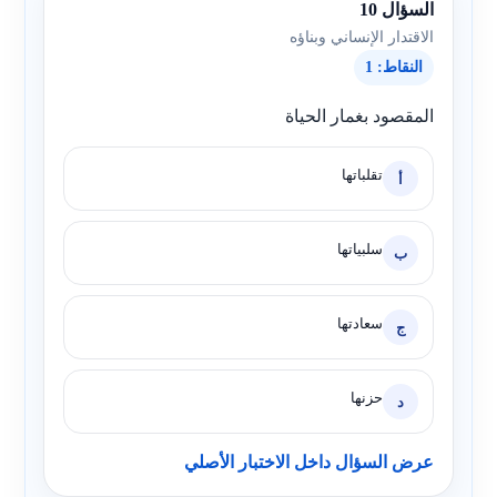
السؤال 10
الاقتدار الإنساني وبناؤه
النقاط: 1
المقصود بغمار الحياة
تقلباتها
أ
سلبياتها
ب
سعادتها
ج
حزنها
د
عرض السؤال داخل الاختبار الأصلي