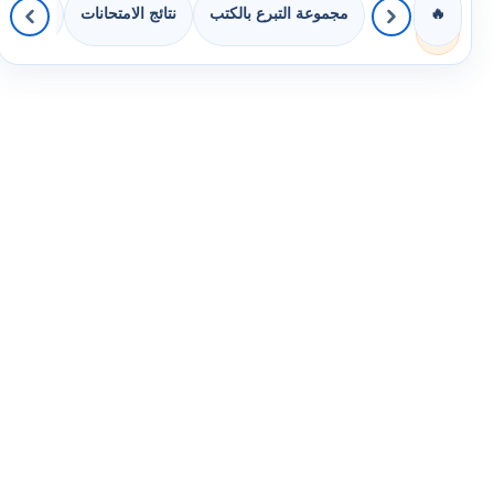
مجموعة التبرع بالكتب
نتائج الامتحانات
كويزات 
🔥