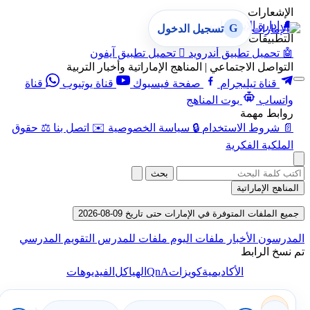
الإشعارات
🔔
إدارة الإشعارات
G
تسجيل الدخول
التطبيقات
🤖
تحميل تطبيق أندرويد

تحميل تطبيق آيفون
التواصل الاجتماعي | المناهج الإماراتية وأخبار التربية
قناة تيليجرام
صفحة فيسبوك
قناة يوتيوب
قناة
واتساب
بوت المناهج
روابط مهمة
📄
شروط الاستخدام
🔒
سياسة الخصوصية
✉️
اتصل بنا
⚖️
حقوق
الملكية الفكرية
بحث
المناهج الإماراتية
جميع الملفات المتوفرة في الإمارات حتى تاريخ 09-08-2026
المدرسون
الأخبار
ملفات اليوم
ملفات للمدرس
التقويم المدرسي
تم نسخ الرابط
QnA
الأكاديمية
كويزات
الهياكل
الفيديوهات