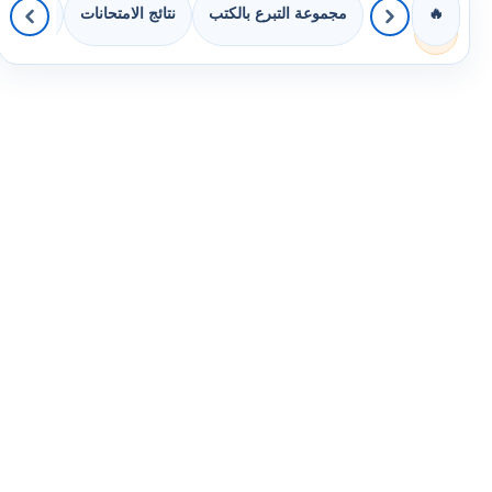
مجموعة التبرع بالكتب
نتائج الامتحانات
كويزات 
🔥