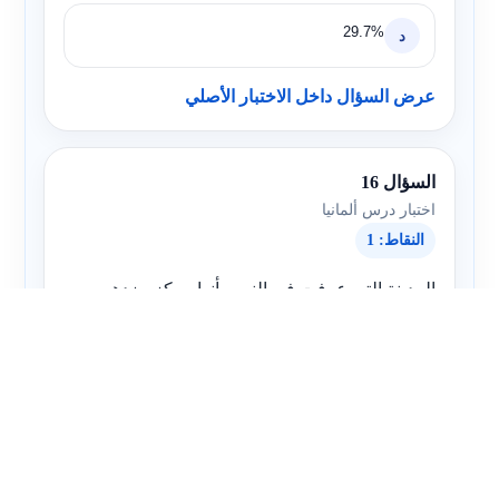
29.7%
د
عرض السؤال داخل الاختبار الأصلي
السؤال 16
اختبار درس ألمانيا
النقاط: 1
المدينة التي عرفت في النص بأنها مركز مزدهر
للتجارة ومقراً للبورصة الألمانية هي ..........
بادن بادن
أ
ميونخ
ب