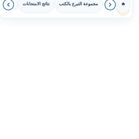
مجموعة التبرع بالكتب
نتائج الامتحانات
كويزات 
🔥