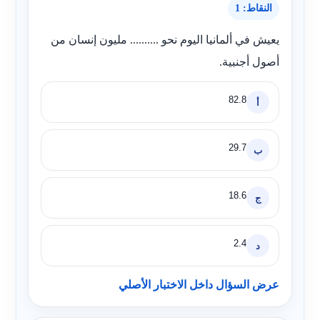
النقاط: 1
يعيش في ألمانيا اليوم نحو .......... مليون إنسان من
أصول أجنبية.
82.8
أ
29.7
ب
18.6
ج
2.4
د
عرض السؤال داخل الاختبار الأصلي