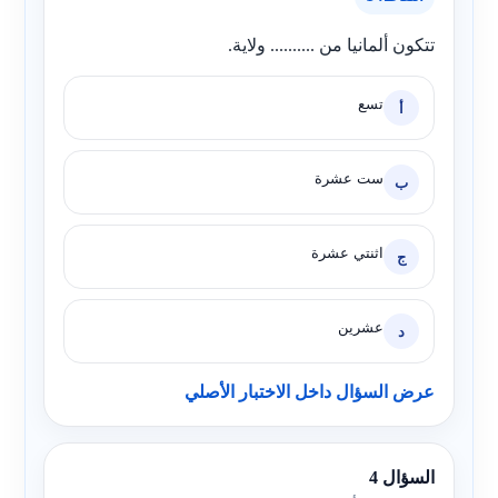
تتكون ألمانيا من .......... ولاية.
تسع
أ
ست عشرة
ب
اثنتي عشرة
ج
عشرين
د
عرض السؤال داخل الاختبار الأصلي
السؤال 4