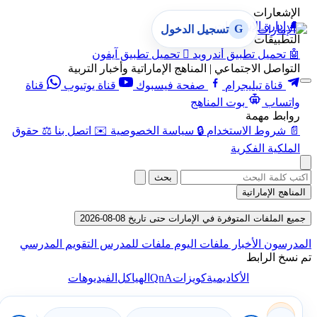
الإشعارات
🔔
إدارة الإشعارات
G
تسجيل الدخول
التطبيقات
🤖
تحميل تطبيق أندرويد

تحميل تطبيق آيفون
التواصل الاجتماعي | المناهج الإماراتية وأخبار التربية
قناة تيليجرام
صفحة فيسبوك
قناة يوتيوب
قناة
واتساب
بوت المناهج
روابط مهمة
📄
شروط الاستخدام
🔒
سياسة الخصوصية
✉️
اتصل بنا
⚖️
حقوق
الملكية الفكرية
بحث
المناهج الإماراتية
جميع الملفات المتوفرة في الإمارات حتى تاريخ 08-08-2026
المدرسون
الأخبار
ملفات اليوم
ملفات للمدرس
التقويم المدرسي
تم نسخ الرابط
QnA
الأكاديمية
كويزات
الهياكل
الفيديوهات