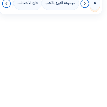
مجموعة التبرع بالكتب
نتائج الامتحانات
كويزات 
🔥