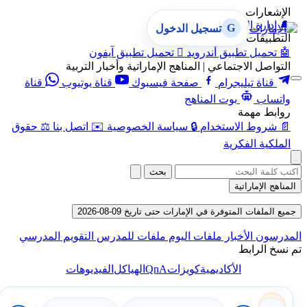
الإشعارات
🔔
إدارة الإشعارات
G
تسجيل الدخول
التطبيقات
🤖
تحميل تطبيق أندرويد

تحميل تطبيق آيفون
التواصل الاجتماعي | المناهج الإماراتية وأخبار التربية
قناة تيليجرام
صفحة فيسبوك
قناة يوتيوب
قناة
واتساب
بوت المناهج
روابط مهمة
📄
شروط الاستخدام
🔒
سياسة الخصوصية
✉️
اتصل بنا
⚖️
حقوق
الملكية الفكرية
بحث
المناهج الإماراتية
جميع الملفات المتوفرة في الإمارات حتى تاريخ 09-08-2026
المدرسون
الأخبار
ملفات اليوم
ملفات للمدرس
التقويم المدرسي
تم نسخ الرابط
QnA
الأكاديمية
كويزات
الهياكل
الفيديوهات